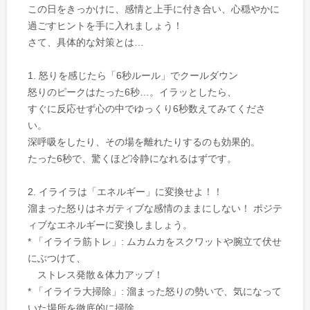
この日をきっかけに、感情と上手に付き合い、心穏やかに
過ごすヒントを手に入れましょう！
さて、具体的な対策とは…
1. 怒りを感じたら「6秒ルール」でクールダウン
怒りのピークはたった6秒…。イラッとしたら、
すぐに反応せず心の中でゆっくり6秒数えてみてくださ
い。
深呼吸をしたり、その場を離れたりするのも効果的。
たった6秒で、驚くほど冷静になれるはずです。
2. イライラは「エネルギー」に変換せよ！！
溜まった怒りはネガティブな感情のままにしない！ ポジテ
ィブなエネルギーに変換しましょう。
* 「イライラ筋トレ」: ムカムカをスクワットや腕立て伏せ
にぶつけて、
ストレス発散＆体力アップ！
* 「イライラ大掃除」: 溜まった怒りの勢いで、気になって
いた場所を徹底的に掃除。