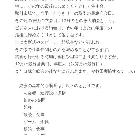
特に、その年の最後にしめくくりとして催す会。
取引市場で、当限（とうぎり）の取引の最終立会日。
その月の最後の立会日。12月のものを大納会という。
ビジネスにおける納会は、その年（または年度）の
最後に締めくくりとして催す会です。
主に表彰式やスピーチ、懇親会などが行われ、
その場で仕事仲間との絆を深めることができます。
納会が行われる時期は会社や組織により異なりますが、
12月の最終営業日、年度末（決算月の最終日）、
または株主総会の後などに行われます。複数回実施するケース
納会の基本的な順番は、以下のとおりです。
司会者、進行役の挨拶
初めの挨拶
乾杯
歓談、食事
ゲーム、余興
歓談、食事