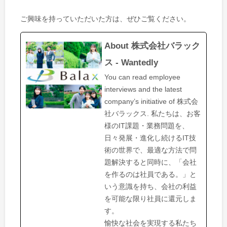
ご興味を持っていただいた方は、ぜひご覧ください。
About 株式会社バラック
ス - Wantedly
You can read employee
interviews and the latest
company’s initiative of 株式会
社バラックス. 私たちは、お客
様のIT課題・業務問題を、
日々発展・進化し続けるIT技
術の世界で、最適な方法で問
題解決すると同時に、「会社
を作るのは社員である。」と
いう意識を持ち、会社の利益
を可能な限り社員に還元しま
す。
愉快な社会を実現する私たち