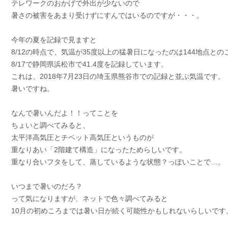
テレワークのおかげで外出が少ないので
暑さの被害をあまり受けずにすんではいるのですが・・・。
今年の夏を記録で見ますと
8/12の時点で、気温が35度以上の猛暑日になったのは144地点との
8/17で静岡県浜松市で41.4度を記録しています。
これは、2018年7月23日の埼玉県熊谷市での記録と並ぶ気温です。
暑いですね。
なんで暑いんだよ！！ってことを
ちょいと調べてみると、
太平洋高気圧とチベット高気圧というものが
重なりあい「2階建て構造」になったためらしいです。
重なり合いフタをして、蒸しているような状態？っぽいことで…。
いつまで暑いのだろ？
って気になりますが、ネットで色々調べてみると
10月の初めころまでは暑い日が続く可能性かもしれないらしいです