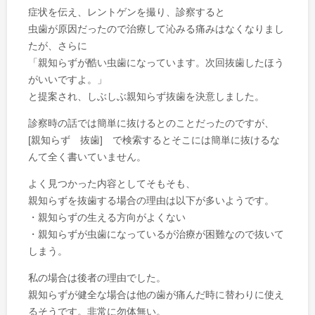
症状を伝え、レントゲンを撮り、診察すると
虫歯が原因だったので治療して沁みる痛みはなくなりまし
たが、さらに
「親知らずが酷い虫歯になっています。次回抜歯したほう
がいいですよ。」
と提案され、しぶしぶ親知らず抜歯を決意しました。
診察時の話では簡単に抜けるとのことだったのですが、
[親知らず 抜歯] で検索するとそこには簡単に抜けるな
んて全く書いていません。
よく見つかった内容としてそもそも、
親知らずを抜歯する場合の理由は以下が多いようです。
・親知らずの生える方向がよくない
・親知らずが虫歯になっているが治療が困難なので抜いて
しまう。
私の場合は後者の理由でした。
親知らずが健全な場合は他の歯が痛んだ時に替わりに使え
るそうです。非常に勿体無い。