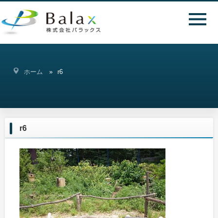
ホーム
r6
r6