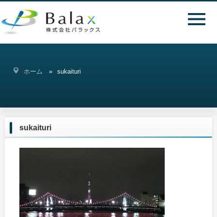
ホーム
sukaituri
sukaituri