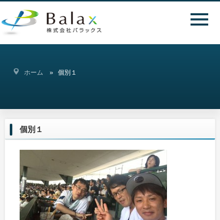
ホーム
個別１
個別１