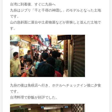
台湾に到着後、すぐに九份へ
九份はジブリ「千と千尋の神隠し」のモデルとなった土地
です。
山の急斜面に屋台や土産物屋などが所狭しと並んだ土地で
す。
九份の後は免税店へ行き、ホテルへチェックイン後に夕食
です。
台湾料理で炒飯が好評でした。